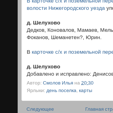
В карточке с/х и поземельной пер
волости Нижегородского уезда
уп
д. Шелухово
Дедков, Коновалов, Мамаев, Мель
Фоканов, Шеманетен?, Юрин.
В
карточке с/х и поземельной пере
д. Шелухово
Добавлено и исправлено: Денисов
Автор:
Смолов Илья
на
20:30
Ярлыки:
день поселка
,
карты
Следующее
Главная ст