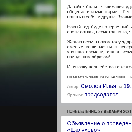
Давайте больше внимания уде
общение и комментарии – бес
понять и себя, и других. Взаи
Новый год будет энергичный 
своих сотках, несмотря на то, ч
Желаю всем в новом году здор
смелые ваши мечты и неверо
хватило времени, сил и возм
наилучшим образом!
И чуточку волшебства тоже же
Председатель правления ТСН Шелухово Ал
Смолов Илья
19
Автор:
на
председатель
Ярлыки:
ПОНЕДЕЛЬНИК, 27 ДЕКАБРЯ 2021 
Объявление о проведен
«Шелухово»