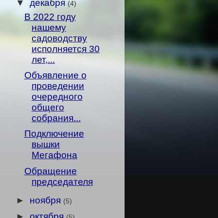
▼
декабря
(4)
В 2022 году
нашему
садоводству
исполняется 30
лет,...
Объявление о
проведении
очередного
общего
собрания...
Подключение
вышки
Мегафона
Обращение
председателя
►
ноября
(5)
►
октября
(5)