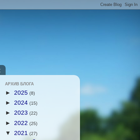
т
АРХИВ БЛОГА
►
2025
(8)
►
2024
(15)
►
2023
(22)
►
2022
(25)
▼
2021
(27)