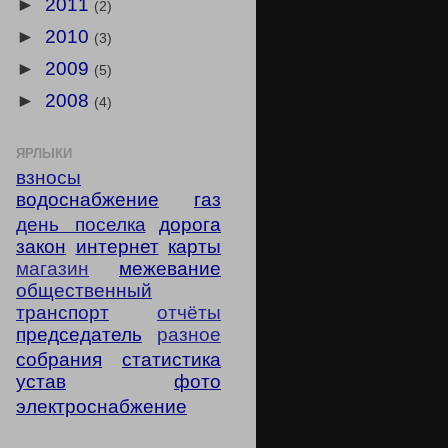
►
2011
(2)
►
2010
(3)
►
2009
(5)
►
2008
(4)
ЯРЛЫКИ
взносы
водоснабжение
газ
день поселка
дорога
закон
интернет
карты
магазин
межевание
общественный
транспорт
отчёты
председатель
разное
собрания
статистика
устав
фото
электроснабжение