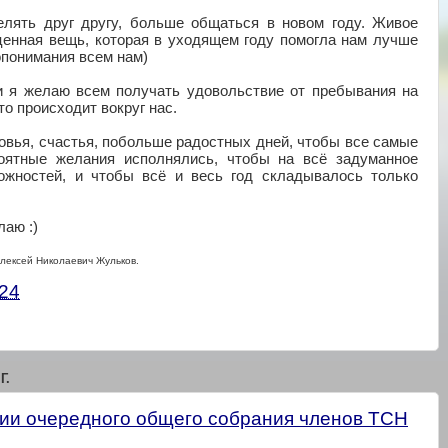
лять друг другу, больше общаться в новом году. Живое
ценная вещь, которая в уходящем году помогла нам лучше
мопонимания всем нам)
и я желаю всем получать удовольствие от пребывания на
то происходит вокруг нас.
овья, счастья, побольше радостных дней, чтобы все самые
ятные желания исполнялись, чтобы на всё задуманное
ожностей, и чтобы всё и весь год складывалось только
лаю :)
ексей Николаевич Жульков.
:24
Г.
ии очередного общего собрания членов ТСН