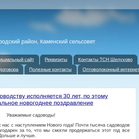
родский район, Каменский сельсовет
ициальный сайт
Реквизиты
Контакты ТСН Шелухово
договора
Полезные контакты
Оптоволоконный интерне
оводству исполняется 30 лет, по этому
льное новогоднее поздравление
Уважаемые садоводы!
 нас с наступлением Нового года! Почти тысяча садоводов
годарен за то, что мы смогли продержаться этот год все
 Дольше и лучше.