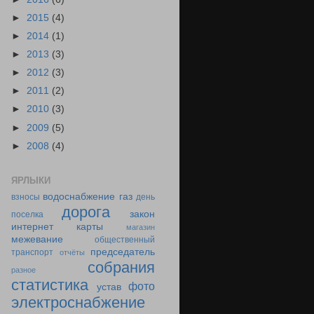
►
2015
(4)
►
2014
(1)
►
2013
(3)
►
2012
(3)
►
2011
(2)
►
2010
(3)
►
2009
(5)
►
2008
(4)
ЯРЛЫКИ
водоснабжение
газ
взносы
день
дорога
закон
поселка
интернет
карты
магазин
межевание
общественный
председатель
транспорт
отчёты
собрания
разное
статистика
фото
устав
электроснабжение