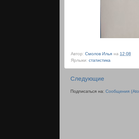
Автор:
Смолов Илья
на
12:08
Ярлыки:
статистика
Следующие
Подписаться на:
Сообщения (At