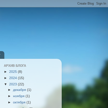
т
АРХИВ БЛОГА
►
2025
(8)
►
2024
(15)
▼
2023
(22)
►
декабря
(1)
►
ноября
(1)
►
октября
(1)