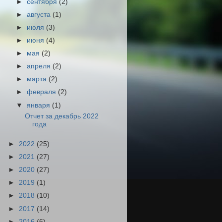
►
сентября
(2)
►
августа
(1)
►
июля
(3)
►
июня
(4)
►
мая
(2)
►
апреля
(2)
►
марта
(2)
►
февраля
(2)
▼
января
(1)
Отчет за декабрь 2022
года
►
2022
(25)
►
2021
(27)
►
2020
(27)
►
2019
(1)
►
2018
(10)
►
2017
(14)
►
2016
(6)